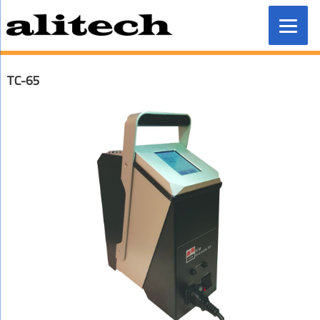
Przeskocz
do
treści
TC-65