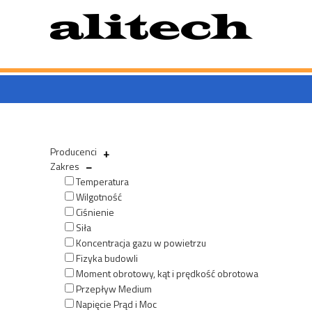
Przeskocz
do
treści
Producenci
Zakres
Temperatura
Wilgotność
Ciśnienie
Siła
Koncentracja gazu w powietrzu
Fizyka budowli
Moment obrotowy, kąt i prędkość obrotowa
Przepływ Medium
Napięcie Prąd i Moc