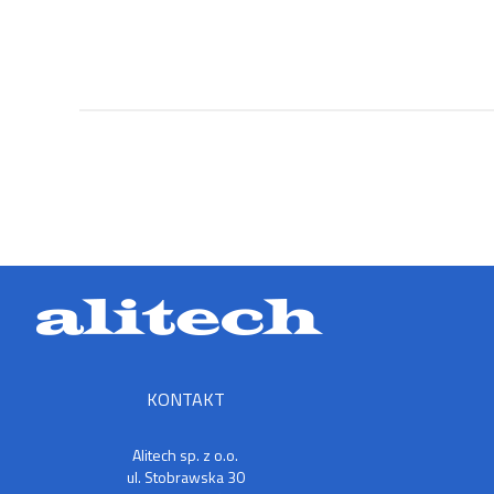
KONTAKT
Alitech sp. z o.o.
ul. Stobrawska 30