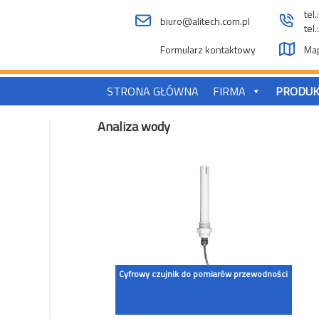
tel
biuro@alitech.com.pl
tel
Formularz kontaktowy
Map
STRONA GŁÓWNA
FIRMA
PRODUK
Analiza wody
Cyfrowy czujnik do pomiarów przewodności