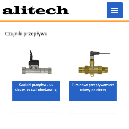
Przeskocz
do
treści
Czujniki przepływu
Czujniki przepływu do
Turbinowy przepływomierz
cieczy, ze stali nierdzewnej
osiowy do cieczy