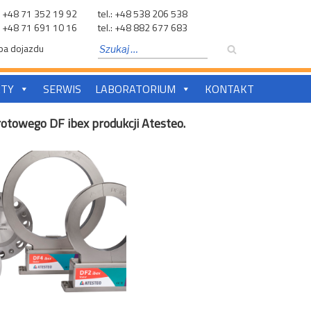
.: +48 71 352 19 92
tel.: +48 538 206 538
.: +48 71 691 10 16
tel.: +48 882 677 683
Szukaj:
a dojazdu
Szukaj
TY
SERWIS
LABORATORIUM
KONTAKT
towego DF ibex produkcji Atesteo.