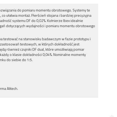
 rozwiązania do pomiaru momentu obrotowego. Systemy te
 co ułatwia montaż. Pierścień stojana i bardziej precyzyjna
adność systemu DF do 0,02%. Kołnierze Ibex idealnie
gań dotyczących wydajności i pomiaru momentu obrotowego
testować na stanowisku badawczym w fazie prototypu i
 zastosowań testowych, w których dokładność jest
ą również czujniki DF dual, które umożliwiają pomiar
ażdy o klasie dokładności 0,04%. Nominalne momenty
u do siebie do 1:5.
rma Alitech.