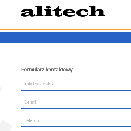
Przeskocz
do
treści
Formularz kontaktowy