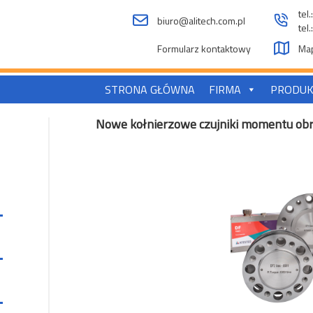
tel
biuro@alitech.com.pl
tel
Formularz kontaktowy
Map
STRONA GŁÓWNA
FIRMA
PRODUK
Nowe kołnierzowe czujniki momentu obro