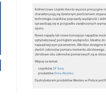
Kołnierzowe czujniki ibex to wysoce precyzyjne
charakteryzują się dzielonym pierścieniem stojana,
technologia czujników poprawiły wydajność i dokł
sprawdzają się w przypadku zwiększonych wyma
oporu.
Nowe napędy lub nowe koncepcje napędów można 
optymalizować pod kątem wydajności. Idealne do
najważniejszym parametrem. Wkrótce dostępne będ
dwóch zakresów pomiaru momentu obrotowego, k
obrotowe obu zakresów pomiarowych są w stosunk
Więcej na temat:
czujników
DF ibex
;
produktów
firmy Atesteo
.
Dystrybutorem produktów Atesteo w Polsce jest fi