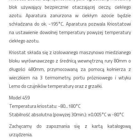
blok używający bezpiecznie otaczającej cieczy, ciekłego
azotu. Aparatura zanurzona w ciekłym azocie będzie
schładzana do ok. -195°C. Aparatura pozwala Kriostatowi
na ustawienie dowolnej temperatury powyżej temperatury
ciekłego azotu.
Kriostat składa się z izolowanego maszynowo miedzianego
bloku wyrównawczego z średnicą wewnętrzną rury 80mm o
długości 480mm, przymocowaną za pomocą kołnierza z
wieczkiem na 3 termometry, portu próżniowego i wtyku
Lemo do czujników temperatury oraz z grzałki.
Model 459
Temperatura kriostatu: -80...180°C
Stabilność absolutna (powyżej 30min.): ±0.005°C w -80°C
Zachęcamy do zapoznania się z kartą katalogową
urządzenia.