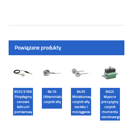
Powiązane produkty
8532 9186
8416
8435
8625
Przystępny
Ultraminiaturowy
Miniaturowy
Wysoce
cenowo
czujnik siły
czujnik siły
precyzyjny
łańcuch
nacisku i
czujnik
pomiarowy
rozciągania
momentu
obrotowego