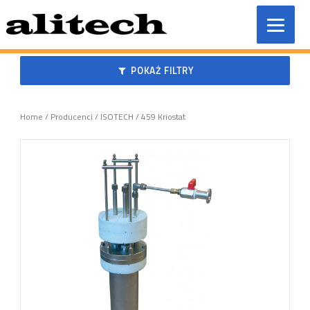
Przeskocz
do
treści
POKAŻ FILTRY
Home
/
Producenci
/
ISOTECH
/ 459 Kriostat