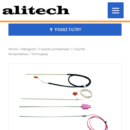
Przeskocz
do
treści
POKAŻ FILTRY
Home
/
Kategoria
/
Czujniki pomiarowe
/
Czujniki
temperatury
/ Termopary