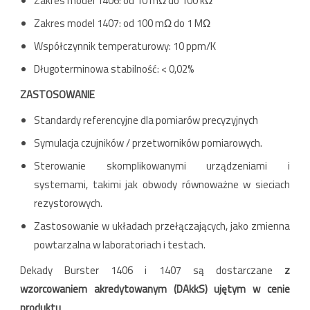
Zakres model 1406: od 10 mΩ do 100 kΩ
Zakres model 1407: od 100 mΩ do 1 MΩ
Współczynnik temperaturowy: 10 ppm/K
Długoterminowa stabilność: < 0,02%
ZASTOSOWANIE
Standardy referencyjne dla pomiarów precyzyjnych
Symulacja czujników / przetworników pomiarowych.
Sterowanie skomplikowanymi urządzeniami i
systemami, takimi jak obwody równoważne w sieciach
rezystorowych.
Zastosowanie w układach przełączających, jako zmienna
powtarzalna w laboratoriach i testach.
Dekady Burster 1406 i 1407 są dostarczane
z
wzorcowaniem akredytowanym (DAkkS) ujętym w cenie
produktu
.