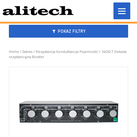
Przeskocz
do
treści
POKAŻ FILTRY
Home
/
Zakres
/
Rezystancja Konduktancja Pojemność
/ 1406/7 Dekada
rezystancyjna Burster