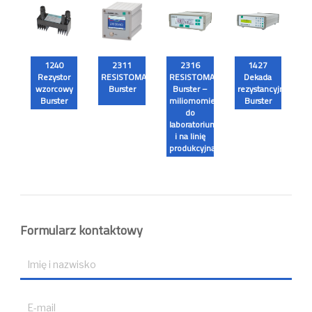
1240
2311
2316
1427
Rezystor
RESISTOMAT®
RESISTOMAT®
Dekada
wzorcowy
Burster
Burster –
rezystancyjna
Burster
miliomomierz
Burster
do
laboratorium
i na linię
produkcyjną
Formularz kontaktowy