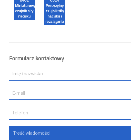
8402
8524
Miniaturowy
Precyzyjny
czujnik siły
czujnik siły
nacisku
nacisku i
rozciągania
Formularz kontaktowy